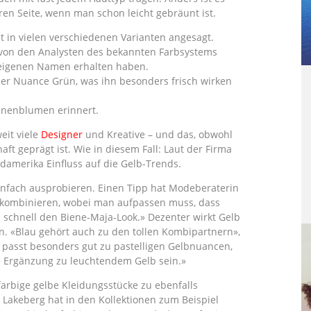
ren Seite, wenn man schon leicht gebräunt ist.
ist in vielen verschiedenen Varianten angesagt.
 von den Analysten des bekannten Farbsystems
eigenen Namen erhalten haben.
ner Nuance Grün, was ihn besonders frisch wirken
nnenblumen erinnert.
eit viele
Designer
und Kreative – und das, obwohl
ft geprägt ist. Wie in diesem Fall: Laut der Firma
ordamerika Einfluss auf die Gelb-Trends.
einfach ausprobieren. Einen Tipp hat Modeberaterin
rz kombinieren, wobei man aufpassen muss, dass
 schnell den Biene-Maja-Look.» Dezenter wirkt Gelb
. «Blau gehört auch zu den tollen Kombipartnern»,
au passt besonders gut zu pastelligen Gelbnuancen,
 Ergänzung zu leuchtendem Gelb sein.»
farbige gelbe Kleidungsstücke zu ebenfalls
 Lakeberg hat in den Kollektionen zum Beispiel