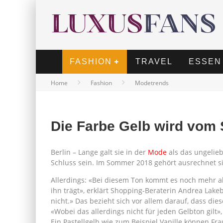
FASHION
TRAVEL
ESSEN
Home
Fashion
Modetrends
Die Farbe Gelb wird vom 
Berlin – Lange galt sie in der
Mode
als das ungeliebt
Schluss sein. Im Sommer 2018 gehört ausrechnet s
Allerdings: «Bei diesem Ton kommt es noch mehr a
ihn trägt», erklärt Shopping-Beraterin Andrea Lakeb
nicht.» Das bezieht sich vor allem darauf, dass die
«Wobei das allerdings nicht für jeden Gelbton gilt»
Ein Pastellgelb wie zum Beispiel Vanille können Fra