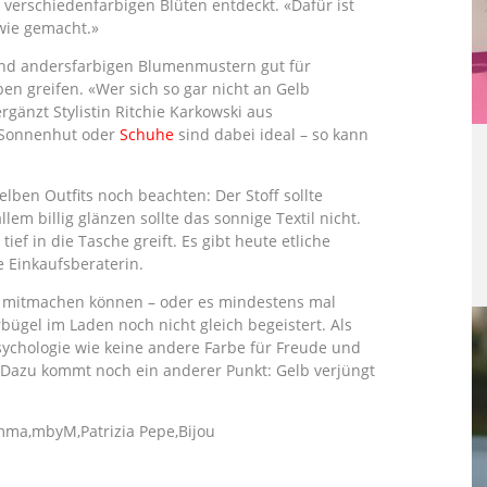
verschiedenfarbigen Blüten entdeckt. «Dafür ist
wie gemacht.»
 und andersfarbigen Blumenmustern gut für
ben greifen. «Wer sich so gar nicht an Gelb
gänzt Stylistin Ritchie Karkowski aus
n Sonnenhut oder
Schuhe
sind dabei ideal – so kann
lben Outfits noch beachten: Der Stoff sollte
llem billig glänzen sollte das sonnige Textil nicht.
f in die Tasche greift. Es gibt heute etliche
e Einkaufsberaterin.
nd mitmachen können – oder es mindestens mal
ügel im Laden noch nicht gleich begeistert. Als
sychologie wie keine andere Farbe für Freude und
. Dazu kommt noch ein anderer Punkt: Gelb verjüngt
omma,mbyM,Patrizia Pepe,Bijou