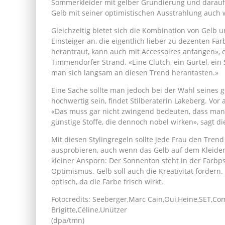
Sommerkleider mit gelber Grundierung und darauf 
Gelb mit seiner optimistischen Ausstrahlung auch 
Gleichzeitig bietet sich die Kombination von Gelb
Einsteiger an, die eigentlich lieber zu dezenten Far
herantraut, kann auch mit Accessoires anfangen», er
Timmendorfer Strand. «Eine Clutch, ein Gürtel, ei
man sich langsam an diesen Trend herantasten.»
Eine Sache sollte man jedoch bei der Wahl seines ge
hochwertig sein, findet Stilberaterin Lakeberg. Vor a
«Das muss gar nicht zwingend bedeuten, dass man tie
günstige Stoffe, die dennoch nobel wirken», sagt di
Mit diesen Stylingregeln sollte jede Frau den Tre
ausprobieren, auch wenn das Gelb auf dem Kleiderb
kleiner Ansporn: Der Sonnenton steht in der Farbp
Optimismus. Gelb soll auch die Kreativität fördern
optisch, da die Farbe frisch wirkt.
Fotocredits: Seeberger,Marc Cain,Oui,Heine,SET,C
Brigitte,Céline,Unützer
(dpa/tmn)