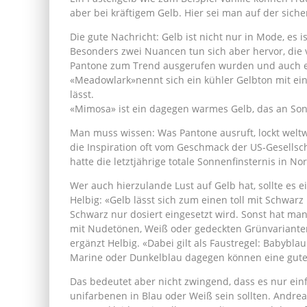
aber bei kräftigem Gelb. Hier sei man auf der siche
Die gute Nachricht: Gelb ist nicht nur in Mode, es 
Besonders zwei Nuancen tun sich aber hervor, die
Pantone zum Trend ausgerufen wurden und auch 
«Meadowlark»nennt sich ein kühler Gelbton mit ei
lässt.
«Mimosa» ist ein dagegen warmes Gelb, das an So
Man muss wissen: Was Pantone ausruft, lockt weltw
die Inspiration oft vom Geschmack der US-Gesellscha
hatte die letztjährige totale Sonnenfinsternis in N
Wer auch hierzulande Lust auf Gelb hat, sollte es 
Helbig: «Gelb lässt sich zum einen toll mit Schwa
Schwarz nur dosiert eingesetzt wird. Sonst hat man
mit Nudetönen, Weiß oder gedeckten Grünvarianten
ergänzt Helbig. «Dabei gilt als Faustregel: Babybl
Marine oder Dunkelblau dagegen können eine gute
Das bedeutet aber nicht zwingend, dass es nur ein
unifarbenen in Blau oder Weiß sein sollten. Andrea