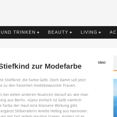
 UND TRINKEN
BEAUTY
LIVING
AC
(dpa)
Stiefkind zur Modefarbe
e Stiefkind: die Farbe Gelb. Doch damit soll jetzt
ie zu den Favoriten modebewusster Frauen.
ls bei vielen anderen Nuancen darauf an, wie man
erg aus Berlin. «Ganz einfach ist Gelb nämlich
se Farbe der Haut eine blassere Wirkung gibt.
, ergänzt Stilberaterin Anette Helbig aus Hannover.
uen mit fast jedem Hauttyp tragen. Anders ist es