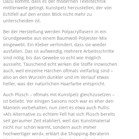
Dazu kommt, dass es der modernen Textiltechnik
mittlerweile gelingt, Kunstpelz herzustellen, der von
Echtfell auf den ersten Blick nicht mehr zu
unterscheiden ist.
Bei der Herstellung werden Polyacrylfasern in ein
Grundgewebe aus einem Baumwoll-Polyester-Mix
eingewebt. Ein Kleber verhindert, dass sie wieder
ausfallen. Das ist aufwendig, mehrere Arbeitsschritte
sind nötig, bis das Gewebe so echt wie möglich
aussieht. Täuschend echt wirken die Stoffe inzwischen
auch, weil einzelne Härchen oftmals vielfarbig sind –
also an den Wurzeln dunkler und im Verlauf etwas
heller, was der natürlichen Haarfarbe entspricht.
Auch Plüsch – oftmals mit Kunstpelz gleichzusetzen –
ist beliebt. Vor einigen Saisons noch war es eher den
Mänteln vorbehalten, nun ziert es etwa auch Pullis.
«Als Alternative zu echtem Fell hat sich Plüsch bereits
seit geraumer Zeit etabliert, weil das Kunstmaterial
nicht nur schön wärmt, sondern auch immer
hochwertiger wird», erklärt die Shopping-Beraterin