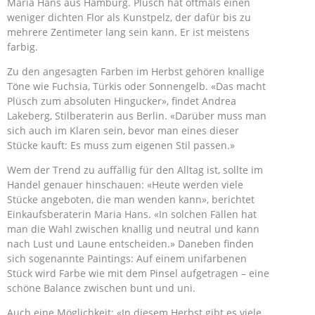
Maria Hans aus Hamburg. Plüsch hat oftmals einen
weniger dichten Flor als Kunstpelz, der dafür bis zu
mehrere Zentimeter lang sein kann. Er ist meistens
farbig.
Zu den angesagten Farben im Herbst gehören knallige
Töne wie Fuchsia, Türkis oder Sonnengelb. «Das macht
Plüsch zum absoluten Hingucker», findet Andrea
Lakeberg, Stilberaterin aus Berlin. «Darüber muss man
sich auch im Klaren sein, bevor man eines dieser
Stücke kauft: Es muss zum eigenen Stil passen.»
Wem der Trend zu auffällig für den Alltag ist, sollte im
Handel genauer hinschauen: «Heute werden viele
Stücke angeboten, die man wenden kann», berichtet
Einkaufsberaterin Maria Hans. «In solchen Fällen hat
man die Wahl zwischen knallig und neutral und kann
nach Lust und Laune entscheiden.» Daneben finden
sich sogenannte Paintings: Auf einem unifarbenen
Stück wird Farbe wie mit dem Pinsel aufgetragen – eine
schöne Balance zwischen bunt und uni.
Auch eine Möglichkeit: «In diesem Herbst gibt es viele