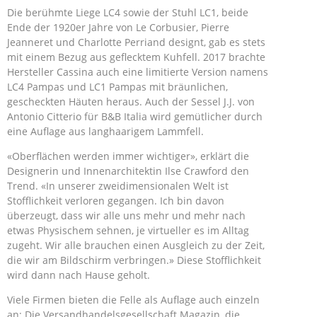
Die berühmte Liege LC4 sowie der Stuhl LC1, beide
Ende der 1920er Jahre von Le Corbusier, Pierre
Jeanneret und Charlotte Perriand designt, gab es stets
mit einem Bezug aus geflecktem Kuhfell. 2017 brachte
Hersteller Cassina auch eine limitierte Version namens
LC4 Pampas und LC1 Pampas mit bräunlichen,
gescheckten Häuten heraus. Auch der Sessel J.J. von
Antonio Citterio für B&B Italia wird gemütlicher durch
eine Auflage aus langhaarigem Lammfell.
«Oberflächen werden immer wichtiger», erklärt die
Designerin und Innenarchitektin Ilse Crawford den
Trend. «In unserer zweidimensionalen Welt ist
Stofflichkeit verloren gegangen. Ich bin davon
überzeugt, dass wir alle uns mehr und mehr nach
etwas Physischem sehnen, je virtueller es im Alltag
zugeht. Wir alle brauchen einen Ausgleich zu der Zeit,
die wir am Bildschirm verbringen.» Diese Stofflichkeit
wird dann nach Hause geholt.
Viele Firmen bieten die Felle als Auflage auch einzeln
an: Die Versandhandelsgesellschaft Magazin, die