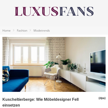
Home
Fashion
Modetrends
(dpa)
Kuscheltierberge: Wie Möbeldesigner Fell
einsetzen