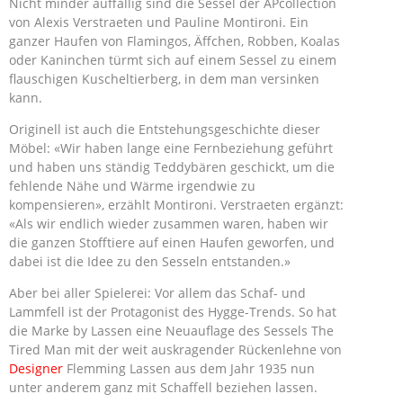
Nicht minder auffällig sind die Sessel der APcollection
von Alexis Verstraeten und Pauline Montironi. Ein
ganzer Haufen von Flamingos, Äffchen, Robben, Koalas
oder Kaninchen türmt sich auf einem Sessel zu einem
flauschigen Kuscheltierberg, in dem man versinken
kann.
Originell ist auch die Entstehungsgeschichte dieser
Möbel: «Wir haben lange eine Fernbeziehung geführt
und haben uns ständig Teddybären geschickt, um die
fehlende Nähe und Wärme irgendwie zu
kompensieren», erzählt Montironi. Verstraeten ergänzt:
«Als wir endlich wieder zusammen waren, haben wir
die ganzen Stofftiere auf einen Haufen geworfen, und
dabei ist die Idee zu den Sesseln entstanden.»
Aber bei aller Spielerei: Vor allem das Schaf- und
Lammfell ist der Protagonist des Hygge-Trends. So hat
die Marke by Lassen eine Neuauflage des Sessels The
Tired Man mit der weit auskragender Rückenlehne von
Designer
Flemming Lassen aus dem Jahr 1935 nun
unter anderem ganz mit Schaffell beziehen lassen.