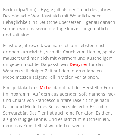
Berlin (dpa/tmn) – Hygge gilt als der Trend des Jahres.
Das dänische Wort lässt sich mit Wohnlich- oder
Behaglichkeit ins Deutsche übersetzen – genau danach
sehnen wir uns, wenn die Tage kürzer, ungemütlich
und kalt sind.
Es ist die Jahreszeit, wo man sich am liebsten nach
drinnen zurückzieht, sich die Couch zum Lieblingsplatz
mausert und man sich mit Warmem und Kuscheligem
umgeben möchte. Da passt, was
Designer
für das
Wohnen seit einiger Zeit auf den internationalen
Möbelmessen zeigen: Fell in vielen Variationen.
Ein spektakuläres
Möbel
damit hat der Hersteller Edra
im Programm. Auf dem ausladenden Sofa namens Pack
und Chiara von Francesco Binfarè räkelt sich je nach
Farbe und Modell des Sofas ein stilisierter Eis- oder
Schwarzbär. Das Tier hat auch eine Funktion: Es dient
als großzügige Lehne. Und es lädt zum Kuscheln ein,
denn das Kunstfell ist wunderbar weich.