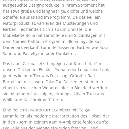
ausgesuchte Designprodukte in ihrem Sortiment hat,
hat etwa große und langhaarige, dichte und weiche
Schaffelle aus Island im Programm. Da das Fell ein
Naturprodukt ist, variieren die Musterungen und
Farben – es handelt sich also um Unikate. Die
Möbelkette Bolia hat Lammfelle und Sitzauflagen mit
dem Namen Kattla in Programm, Bloomingville aus
Dänemark verkauft Lammfellkissen in Farben wie Rosa,
Sand und Pastellgrün oder Dunkelrot.
Das Label Carma setzt hingegen auf Kunstfell: «Für
unsere Decken im Eisbär-, Puma- oder Leoparden-Look
geht es keinem Tier ans Fell», sagt Gründer Ralf
Bartelsheim. «Unsere Fake-Fur-Decken entstehen in
einer französischen Weberei, hier in Bielefeld werden
sie mit einem flauschigen, atmungsaktiven Tuch aus
Wolle und Kaschmir gefüttert.»
Eine Rolle rückwärts turnt Lambert mit Taiga-
Lammfellen als moderne Interpretation des Flokati, der
in den 70ern in keinem Kamin-Ambiente fehlen durfte.
Die Felle aus der Mongolei werden fest von Hand