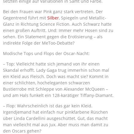
setzten einige auf Variationen in Samt und Farbe.
Bei den Frauen war Pink ganz stark vertreten. Der
Gegentrend führt mit
Silber
, Spiegeln und Metallic-
Glanz in Richtung Science Fiction. Auch Schwarz hatte
einen großen Auftritt. Und: Immer mehr Hosen sind zu
sehen. Ein Statement gegen die Erotisierung – als
indirekte Folge der MeToo-Debatte?
Modische Tops und Flops der Oscar-Nacht:
– Top: Vielleicht hatte sich jemand von ihr einen
Skandal erhofft. Lady Gaga trug immerhin schon mal
ein Kleid aus Fleisch. Doch was macht sie? Kommt in
einer schlichten, hocheleganten schwarzen
Bustierrobe mit Schleppe von Alexander McQueen –
und am Hals funkelt ein 128-karätiger Tiffany-Diamant.
– Flop: Wahrscheinlich ist das gar kein Kleid.
Irgendjemand hat einfach nur pinkfarbene Rüschen
über Linda Cardellini ausgeschüttet. Gut, das macht
man vielleicht mal aus Jux. Aber muss man damit zu
den Oscars gehen?