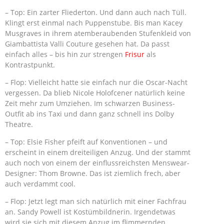
– Top: Ein zarter Fliederton. Und dann auch nach Tüll.
Klingt erst einmal nach Puppenstube. Bis man Kacey
Musgraves in ihrem atemberaubenden Stufenkleid von
Giambattista Valli Couture gesehen hat. Da passt
einfach alles – bis hin zur strengen
Frisur
als
Kontrastpunkt.
– Flop: Vielleicht hatte sie einfach nur die Oscar-Nacht
vergessen. Da blieb Nicole Holofcener natürlich keine
Zeit mehr zum Umziehen. Im schwarzen Business-
Outfit ab ins Taxi und dann ganz schnell ins Dolby
Theatre.
– Top: Elsie Fisher pfeift auf Konventionen – und
erscheint in einem dreiteiligen Anzug. Und der stammt
auch noch von einem der einflussreichsten Menswear-
Designer: Thom Browne. Das ist ziemlich frech, aber
auch verdammt cool.
– Flop: Jetzt legt man sich natürlich mit einer Fachfrau
an. Sandy Powell ist Kostümbildnerin. Irgendetwas
wird sie sich mit diesem Anzug im flimmernden