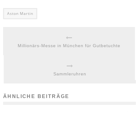
Aston Martin
Millionärs-Messe in München für Gutbetuchte
Sammleruhren
ÄHNLICHE BEITRÄGE