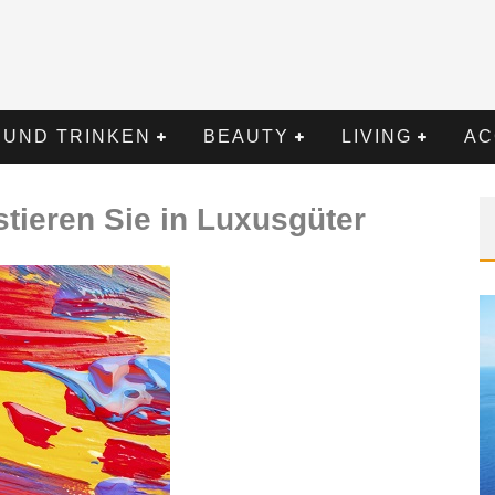
 UND TRINKEN
BEAUTY
LIVING
AC
tieren Sie in Luxusgüter