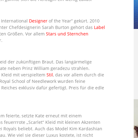
 International
Designer
of the Year“ gekürt. 2010
nter Chefdesignerin Sarah Burton gehört das
Label
ten Größen. Vor allem
Stars und Sternchen
r.
id der zukünftigen Braut. Das langärmelige
ate neben Prinz William geradezu strahlen.
 Kleid mit verspieltem
Stil
, das vor allem durch die
 Royal School of Needlework wurden feine
eiches exklusiv dafür gefertigt. Preis für die edle
m feierte, setzte Kate erneut mit einem
 feuerrrote „Scarlet“ Kleid mit kleinen Akzenten
 bei Royals beliebt. Auch das Model Kim Kardashian
. Wie viel sie dieser Luxus kostete, ist nicht