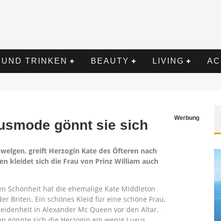
 UND TRINKEN
BEAUTY
LIVING
AC
Werbung
usmode gönnt sie sich
welgen, greift Herzogin Kate des Öfteren nach
 kleidet sich die Frau von Prinz William auch
n Schönheit hat die ehemalige Kate Middleton
er Briten. Ein schönes Kleid für eine schöne Frau,
cheidenheit in Alexander Mc Queen vor den Altar.
 gönnte sich die Herzogin ein wenig Luxus.