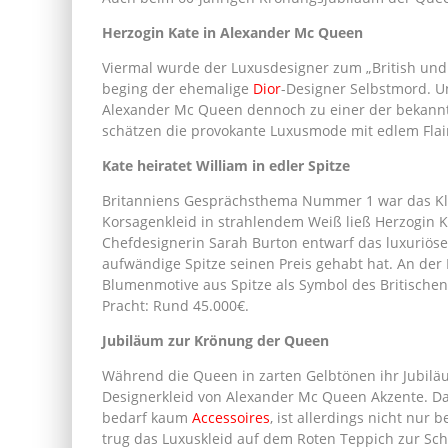
Herzogin Kate in Alexander Mc Queen
Viermal wurde der Luxusdesigner zum „British und
beging der ehemalige
Dior
-Designer Selbstmord. U
Alexander Mc Queen dennoch zu einer der bekann
schätzen die provokante Luxusmode mit edlem Flai
Kate heiratet William in edler Spitze
Britanniens Gesprächsthema Nummer 1 war das Kle
Korsagenkleid in strahlendem Weiß ließ Herzogin K
Chefdesignerin Sarah Burton entwarf das luxuriöse
aufwändige Spitze seinen Preis gehabt hat. An der
Blumenmotive aus Spitze als Symbol des Britischen R
Pracht: Rund 45.000€.
Jubiläum zur Krönung der Queen
Während die Queen in zarten Gelbtönen ihr Jubiläu
Designerkleid von Alexander Mc Queen Akzente. Das
bedarf kaum
Accessoires
, ist allerdings nicht nur
trug das Luxuskleid auf dem Roten Teppich zur Schau