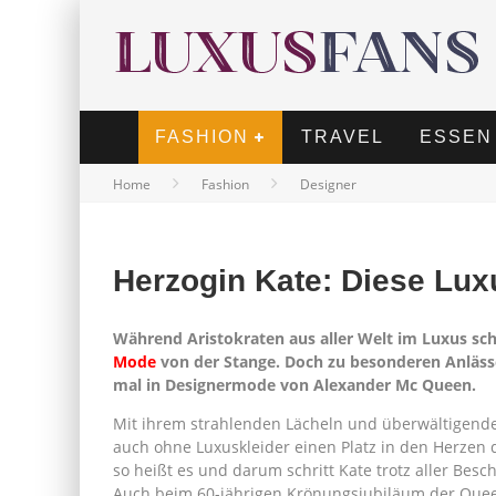
FASHION
TRAVEL
ESSEN
Home
Fashion
Designer
Herzogin Kate: Diese Lux
Während Aristokraten aus aller Welt im Luxus sch
Mode
von der Stange. Doch zu besonderen Anlässen
mal in Designermode von Alexander Mc Queen.
Mit ihrem strahlenden Lächeln und überwältigende
auch ohne Luxuskleider einen Platz in den Herzen d
so heißt es und darum schritt Kate trotz aller Bes
Auch beim 60-jährigen Krönungsjubiläum der Queen