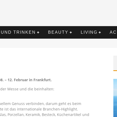
 UND TRINKEN
BEAUTY
LIVING
AC
 – 12. Februar in Frankfurt.
e der Messe und die beinhalten:
suellem Genuss verbinden, darum geht es beim
te ist das internationale Branchen-Highlight.
las, Porzellan, Keramik, Besteck, Küchenartikel und