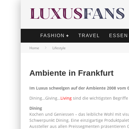
FASHION
TRAVEL
ESSEN
Home
Lifestyle
Ambiente in Frankfurt
Im Luxus schwelgen auf der Ambiente 2008 vom 08.
Dining…Giving…
Living
sind die wichtigsten Begriff
Dining
Kochen und Geniessen – das leibliche Wohl mit vi
Schwerpunkt Dining. Eine einzigartige Produktpalet
Aussteller aus allen Preissegmenten präsentieren G