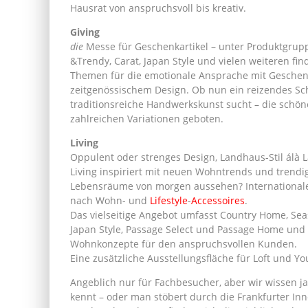
Hausrat von anspruchsvoll bis kreativ.
Giving
die
Messe für Geschenkartikel – unter Produktgrup
&Trendy, Carat, Japan Style und vielen weiteren fi
Themen für die emotionale Ansprache mit Geschen
zeitgenössischem Design. Ob nun ein reizendes Sc
traditionsreiche Handwerkskunst sucht – die schö
zahlreichen Variationen geboten.
Living
Oppulent oder strenges Design, Landhaus-Stil álà L
Living inspiriert mit neuen Wohntrends und trendi
Lebensräume von morgen aussehen? Internationale 
nach Wohn- und
Lifestyle
-
Accessoires
.
Das vielseitige Angebot umfasst Country Home, Seaso
Japan Style, Passage Select und Passage Home und 
Wohnkonzepte für den anspruchsvollen Kunden.
Eine zusätzliche Ausstellungsfläche für Loft und Y
Angeblich nur für Fachbesucher, aber wir wissen ja
kennt – oder man stöbert durch die Frankfurter Inn