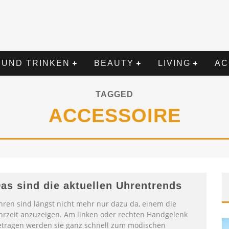
 UND TRINKEN
BEAUTY
LIVING
AC
TAGGED
ACCESSOIRE
as sind die aktuellen Uhrentrends
hren sind längst nicht mehr nur dazu da, einem die
hrzeit anzuzeigen. Am linken oder rechten Handgelenk
etragen werden sie ganz schnell zum modischen