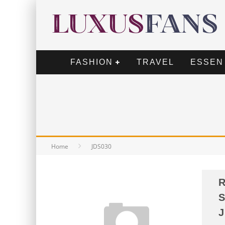
FASHION
TRAVEL
ESSEN
Home
JDS030
R
S
J