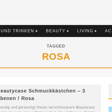
 UND TRINKEN
BEAUTY
LIVING
AC
TAGGED
ROSA
eautycase Schmuckkästchen – 3
benen / Rosa
rendig und geräumig! Dieses verschliessbare Beautycase