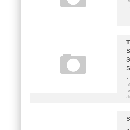
b
: 
T
S
S
S
E
h
b
d
S
„