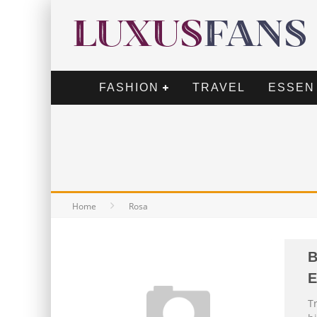
FASHION
TRAVEL
ESSEN
Home
Rosa
B
E
T