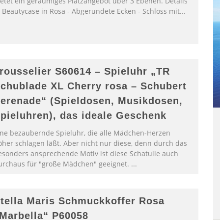
ietet ein geräumiges Platzangebot über 3 Ebenen. Details
- Beautycase in Rosa - Abgerundete Ecken - Schloss mit...
rousselier S60614 – Spieluhr „TR
chublade XL Cherry rosa – Schubert
erenade“ (Spieldosen, Musikdosen,
pieluhren), das ideale Geschenk
ine bezaubernde Spieluhr, die alle Mädchen-Herzen
öher schlagen läßt. Aber nicht nur diese, denn durch das
esonders ansprechende Motiv ist diese Schatulle auch
urchaus für "große Mädchen" geeignet. ...
tella Maris Schmuckkoffer Rosa
Marbella“ P60058