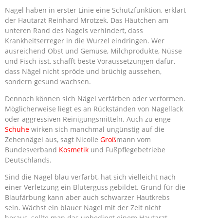
Nägel haben in erster Linie eine Schutzfunktion, erklärt
der Hautarzt Reinhard Mrotzek. Das Häutchen am
unteren Rand des Nagels verhindert, dass
Krankheitserreger in die Wurzel eindringen. Wer
ausreichend Obst und Gemüse, Milchprodukte, Nüsse
und Fisch isst, schafft beste Voraussetzungen dafür,
dass Nägel nicht spröde und brüchig aussehen,
sondern gesund wachsen.
Dennoch können sich Nägel verfärben oder verformen.
Möglicherweise liegt es an Rückständen von Nagellack
oder aggressiven Reinigungsmitteln. Auch zu enge
Schuhe
wirken sich manchmal ungünstig auf die
Zehennägel aus, sagt Nicolle
Groß
mann vom
Bundesverband
Kosmetik
und Fußpflegebetriebe
Deutschlands.
Sind die Nägel blau verfärbt, hat sich vielleicht nach
einer Verletzung ein Bluterguss gebildet. Grund für die
Blaufärbung kann aber auch schwarzer Hautkrebs
sein. Wächst ein blauer Nagel mit der Zeit nicht
heraus, sollte man das unbedingt einem Hautarzt