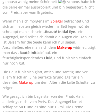
genauso wenig meine Schönheit
schone, habe ich
die Serie einmal ausprobiert und bin begeistert. Nicht
vom Preis, aber vom Ergebnis.
Wenn man sich morgens im
Spiegel
betrachtet und
sich am liebsten gleich wieder ins Bett legen würde
schnappt man sich sein „
Beauté Initial Eye
„, ein
Augengel, und reibt sich damit die Augen ein. Ach, es
ist Balsam für die Seele kann ich nur sagen.
Anschließen, ehe man sich dem
Make-up
widmet, trägt
man das „
Bauté Initiale
“ auf, ein
feuchtigkeitspendendes
Fluid
, und fühlt sich einfach
nur noch gut.
Die Haut fühlt sich glatt, weich und samtig und vor
allem frisch an. Eine perfekte Grundlage für ein
dezentes
Make-up
um dem Altern die kalte Schulter zu
zeigen.
Wie gesagt ich bin begeister von den Produkten,
allderings nicht vom Preis. Das Augengel kostet
schlappe
50 €
und es sind nur 15 ml. Die Creme