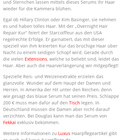
und Sternchen lassen mittels dieses Serums ihr Haar
wieder für die Kammera blühen.
Egal ob Hillary Clinton oder Kim Basinger, sie nehmen
es und haben tolles Haar. Mit der „Overnight Hair
Repair Kur“ feiert der Starcoiffeur aus den USA
regelrechte Erfolge. Er garnatiert, das mit dieser
speziell von ihm kreierten Kur das brüchige Haar über
Nacht zu einem seidigen Schopf wird. Gerade durch
die vielen
Extensions
, welche so beliebt sind, leidet das
Haar. Aber auch die Haarverlängerung wir mitgepflegt!
Spezielle Reis- und Weizenextrakte erzielen das
glanzvolle Wunder auf dem Haupt der Damen und
Herren. In Amerika der Hit unter den Reichen, denn
wie gesagt das blaue Serum hat seinen Preis. Schlappe
200 € muss man dafür auf den
Tisch
legen. In
Deutschland müssen die Damen aber nicht darauf
verzichten. Bei Douglas kann man das Serum von
Fekkai
exklusiv bekommen.
Weitere Informationen zu
Luxus
Haarpflegeartikel gibt
es auch auf luxus-haarpflege.de.