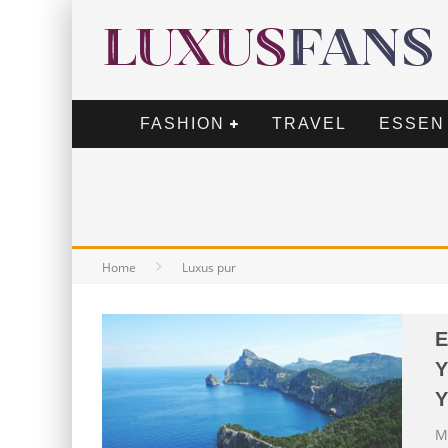
FASHION
TRAVEL
ESSEN
Home
Luxus pur
E
Y
Y
M