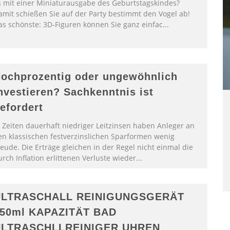
s mit einer Miniaturausgabe des Geburtstagskindes?
amit schießen Sie auf der Party bestimmt den Vogel ab!
as schönste: 3D-Figuren können Sie ganz einfac
...
ochprozentig oder ungewöhnlich
nvestieren? Sachkenntnis ist
efordert
n Zeiten dauerhaft niedriger Leitzinsen haben Anleger an
en klassischen festverzinslichen Sparformen wenig
eude. Die Erträge gleichen in der Regel nicht einmal die
rch Inflation erlittenen Verluste wieder
...
ULTRASCHALL REINIGUNGSGERÄT
50ml KAPAZITÄT BAD
ULTRASCHLLREINIGER UHREN