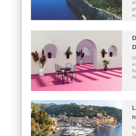
ei
g
a
D
D
O
ei
R
A
L
n
F
S