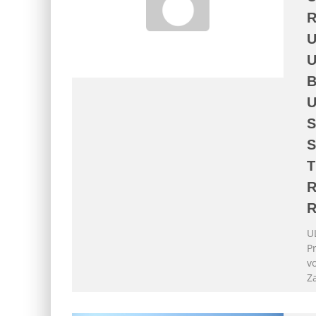
B
R
R
U
P
v
Z