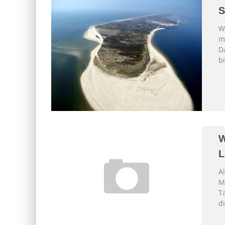
S
W
m
D
bi
W
L
A
M
T
di