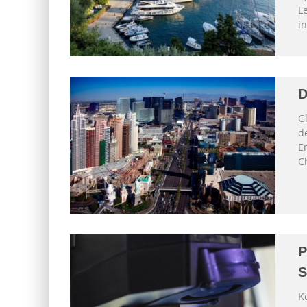
L
i
D
G
de
E
C
P
S
K