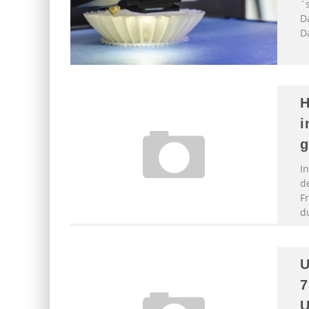
´
D
D
H
i
g
I
d
Fr
du
7