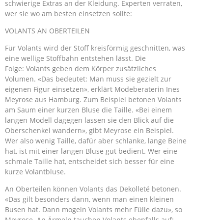
schwierige Extras an der Kleidung. Experten verraten,
wer sie wo am besten einsetzen sollte:
VOLANTS AN OBERTEILEN
Für Volants wird der Stoff kreisförmig geschnitten, was
eine wellige Stoffbahn entstehen lässt. Die
Folge: Volants geben dem Körper zusätzliches
Volumen. «Das bedeutet: Man muss sie gezielt zur
eigenen Figur einsetzen», erklärt Modeberaterin Ines
Meyrose aus Hamburg. Zum Beispiel betonen Volants
am Saum einer kurzen Bluse die Taille. «Bei einem
langen Modell dagegen lassen sie den Blick auf die
Oberschenkel wandern», gibt Meyrose ein Beispiel.
Wer also wenig Taille, dafür aber schlanke, lange Beine
hat, ist mit einer langen Bluse gut bedient. Wer eine
schmale Taille hat, entscheidet sich besser für eine
kurze Volantbluse.
An Oberteilen können Volants das Dekolleté betonen.
«Das gilt besonders dann, wenn man einen kleinen
Busen hat. Dann mogeln Volants mehr Fülle dazu», so
Meyrose. An Ärmeln tauchen Volants ebenfalls auf: