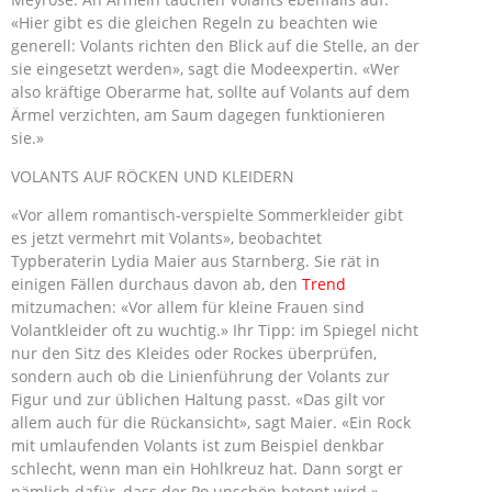
«Hier gibt es die gleichen Regeln zu beachten wie
generell: Volants richten den Blick auf die Stelle, an der
sie eingesetzt werden», sagt die Modeexpertin. «Wer
also kräftige Oberarme hat, sollte auf Volants auf dem
Ärmel verzichten, am Saum dagegen funktionieren
sie.»
VOLANTS AUF RÖCKEN UND KLEIDERN
«Vor allem romantisch-verspielte Sommerkleider gibt
es jetzt vermehrt mit Volants», beobachtet
Typberaterin Lydia Maier aus Starnberg. Sie rät in
einigen Fällen durchaus davon ab, den
Trend
mitzumachen: «Vor allem für kleine Frauen sind
Volantkleider oft zu wuchtig.» Ihr Tipp: im Spiegel nicht
nur den Sitz des Kleides oder Rockes überprüfen,
sondern auch ob die Linienführung der Volants zur
Figur und zur üblichen Haltung passt. «Das gilt vor
allem auch für die Rückansicht», sagt Maier. «Ein Rock
mit umlaufenden Volants ist zum Beispiel denkbar
schlecht, wenn man ein Hohlkreuz hat. Dann sorgt er
nämlich dafür, dass der Po unschön betont wird.»