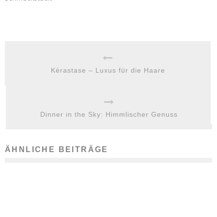
Kèrastase – Luxus für die Haare
Dinner in the Sky: Himmlischer Genuss
ÄHNLICHE BEITRÄGE