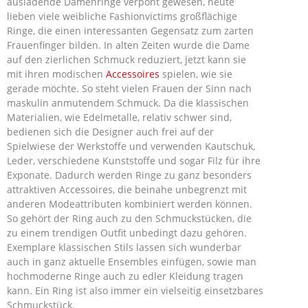
ausladende Damenringe verpönt gewesen, heute
lieben viele weibliche Fashionvictims großflächige
Ringe, die einen interessanten Gegensatz zum zarten
Frauenfinger bilden. In alten Zeiten wurde die Dame
auf den zierlichen Schmuck reduziert, jetzt kann sie
mit ihren modischen
Accessoires
spielen, wie sie
gerade möchte. So steht vielen Frauen der Sinn nach
maskulin anmutendem Schmuck. Da die klassischen
Materialien, wie Edelmetalle, relativ schwer sind,
bedienen sich die Designer auch frei auf der
Spielwiese der Werkstoffe und verwenden Kautschuk,
Leder, verschiedene Kunststoffe und sogar Filz für ihre
Exponate. Dadurch werden Ringe zu ganz besonders
attraktiven Accessoires, die beinahe unbegrenzt mit
anderen Modeattributen kombiniert werden können.
So gehört der Ring auch zu den Schmuckstücken, die
zu einem trendigen Outfit unbedingt dazu gehören.
Exemplare klassischen Stils lassen sich wunderbar
auch in ganz aktuelle Ensembles einfügen, sowie man
hochmoderne Ringe auch zu edler Kleidung tragen
kann. Ein Ring ist also immer ein vielseitig einsetzbares
Schmuckstück.