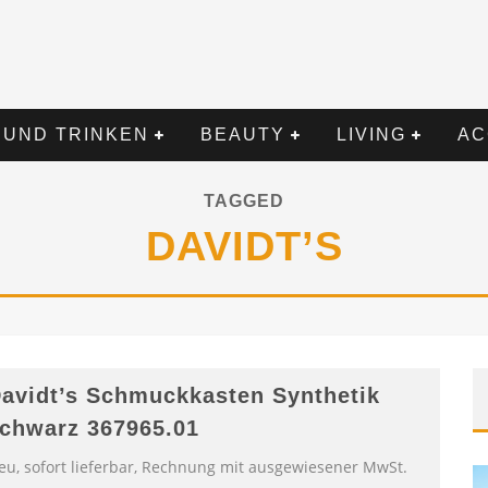
 UND TRINKEN
BEAUTY
LIVING
AC
TAGGED
DAVIDT’S
avidt’s Schmuckkasten Synthetik
chwarz 367965.01
eu, sofort lieferbar, Rechnung mit ausgewiesener MwSt.