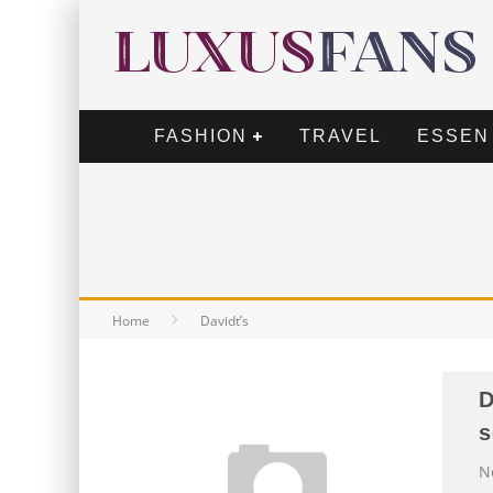
FASHION
TRAVEL
ESSEN
Home
Davidt’s
D
s
N