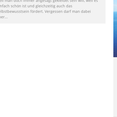
eil man doch immer angesagt gekleidet sein will, weil es
nfach schön ist und gleichzeitig auch das
elbstbewusstsein fördert. Vergessen darf man dabei
ber
...