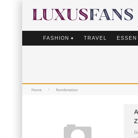
FASHION
TRAVEL
ESSEN
Home
Kombination
A
Z
G