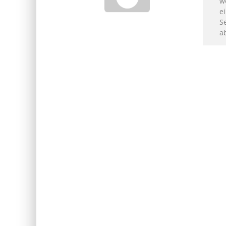
w
ei
S
a