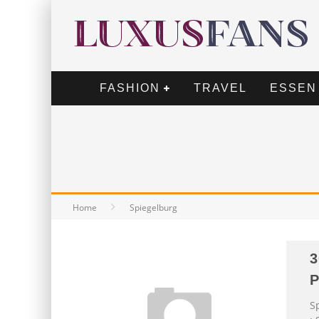
FASHION
TRAVEL
ESSEN
Home
Spiegelburg
3
P
S