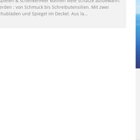
 Spielen & SchenkenHier können viele Schätze aufbewahrt
erden : von Schmuck bis Schreibutensilien. Mit zwei
chubläden und Spiegel im Deckel. Aus la...