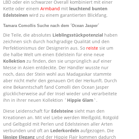
LBD oder ein schwarzer Overall kombiniert mit einer
Kette oder einem
Armband
mit
leuchtend bunten
Edelsteinen
wird zu einem garantierten Blickfang.
Tamara Comollis Suche nach dem ´Ocean Jasper´
Die Teile, die absolutes
Lieblingsstückpotenzial
haben
zeichnen sich durch hochgradige Qualität und den
Perfektionismus der Designerin aus. So
reiste
sie um
die halbe Welt um einen Edelstein für eine neue
Kollektion
zu finden, den sie ursprünglich auf einer
Messe in Asien entdeckte. Der Händler wusste nur
noch, dass der Stein wohl aus Madagaskar stammte
aber nicht mehr den genauen Ort der Herkunft. Durch
eine Bekanntschaft fand Comolli den Ocean Jasper
glücklicherweise auf der Insel wieder und verarbeitete
ihn in ihrer neuen Kollektion
´Hippie Glam`
.
Diese Leidenschaft für
Edelsteine
sieht man den
Kreationen an. Mit viel Liebe werden Weißgold, Rotgold
und Gelbgold mit Perlen und Edelsteinen aller Arten
verbunden und oft an
Lederkordeln
aufgezogen. Die
lässige Eleganz
und der Hippie Flair kommen dadurch