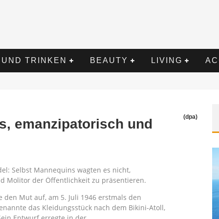
 UND TRINKEN
BEAUTY
LIVING
AC
(dpa)
ös, emanzipatorisch und
rdel: Selbst Mannequins wagten es nicht,
 Molitor der Öffentlichkeit zu präsentieren.
e den Mut auf, am 5. Juli 1946 erstmals den
enannte das Kleidungsstück nach dem Bikini-Atoll,
ein Entwurf erregte in der