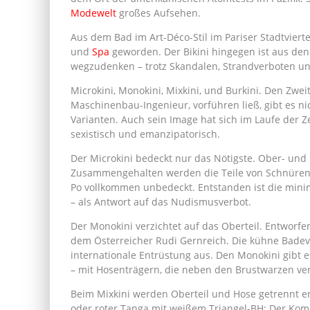
Modewelt
großes Aufsehen.
Aus dem Bad im Art-Déco-Stil im Pariser Stadtvierte
und
Spa
geworden. Der Bikini hingegen ist aus de
wegzudenken – trotz Skandalen, Strandverboten un
Microkini, Monokini, Mixkini, und Burkini. Den Zwei
Maschinenbau-Ingenieur, vorführen ließ, gibt es n
Varianten. Auch sein Image hat sich im Laufe der Ze
sexistisch und emanzipatorisch.
Der Microkini bedeckt nur das Nötigste. Ober- und 
Zusammengehalten werden die Teile von Schnüren o
Po vollkommen unbedeckt. Entstanden ist die minim
– als Antwort auf das Nudismusverbot.
Der Monokini verzichtet auf das Oberteil. Entworf
dem Österreicher Rudi Gernreich. Die kühne Bade
internationale Entrüstung aus. Den Monokini gibt 
– mit Hosenträgern, die neben den Brustwarzen ver
Beim Mixkini werden Oberteil und Hose getrennt e
oder roter Tanga mit weißem Triangel-BH: Der Komb