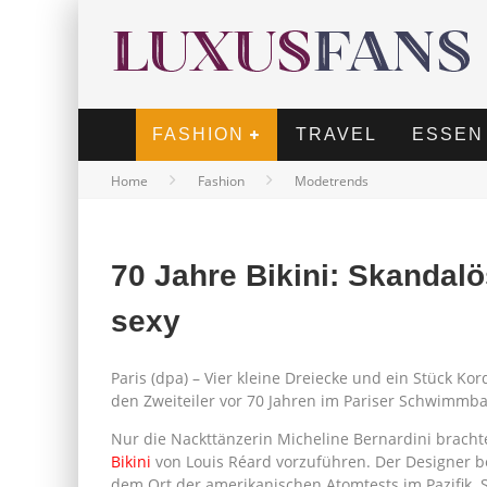
FASHION
TRAVEL
ESSEN
Home
Fashion
Modetrends
70 Jahre Bikini: Skandal
sexy
Paris (dpa) – Vier kleine Dreiecke und ein Stück Ko
den Zweiteiler vor 70 Jahren im Pariser Schwimmbad
Nur die Nackttänzerin Micheline Bernardini bracht
Bikini
von Louis Réard vorzuführen. Der Designer b
dem Ort der amerikanischen Atomtests im Pazifik. S