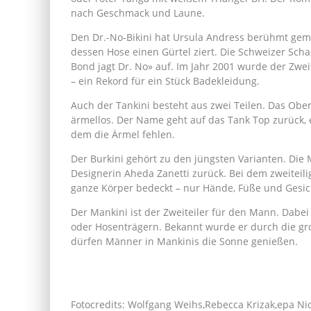
nach Geschmack und Laune.
Den Dr.-No-Bikini hat Ursula Andress berühmt gema
dessen Hose einen Gürtel ziert. Die Schweizer Scha
Bond jagt Dr. No» auf. Im Jahr 2001 wurde der Zweite
– ein Rekord für ein Stück Badekleidung.
Auch der Tankini besteht aus zwei Teilen. Das Obert
ärmellos. Der Name geht auf das Tank Top zurück,
dem die Ärmel fehlen.
Der Burkini gehört zu den jüngsten Varianten. Die 
Designerin Aheda Zanetti zurück. Bei dem zweitei
ganze Körper bedeckt – nur Hände, Füße und Gesich
Der Mankini ist der Zweiteiler für den Mann. Dabei
oder Hosenträgern. Bekannt wurde er durch die gr
dürfen Männer in Mankinis die Sonne genießen.
Fotocredits: Wolfgang Weihs,Rebecca Krizak,epa N