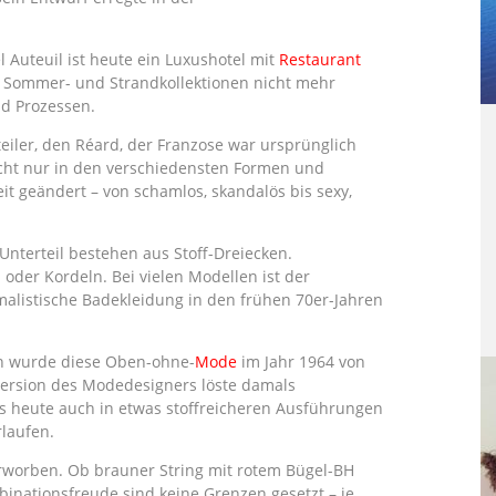
l Auteuil ist heute ein Luxushotel mit
Restaurant
n Sommer- und Strandkollektionen nicht mehr
d Prozessen.
teiler, den Réard, der Franzose war ursprünglich
icht nur in den verschiedensten Formen und
it geändert – von schamlos, skandalös bis sexy,
Unterteil bestehen aus Stoff-Dreiecken.
der Kordeln. Bei vielen Modellen ist der
alistische Badekleidung in den frühen 70er-Jahren
en wurde diese Oben-ohne-
Mode
im Jahr 1964 von
version des Modedesigners löste damals
es heute auch in etwas stoffreicheren Ausführungen
laufen.
rworben. Ob brauner String mit rotem Bügel-BH
inationsfreude sind keine Grenzen gesetzt – je