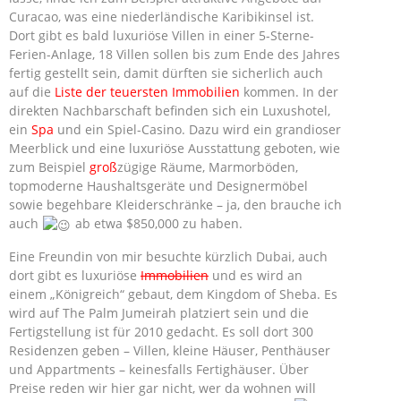
Curacao, was eine niederländische Karibikinsel ist.
Dort gibt es bald luxuriöse Villen in einer 5-Sterne-
Ferien-Anlage, 18 Villen sollen bis zum Ende des Jahres
fertig gestellt sein, damit dürften sie sicherlich auch
auf die
Liste der teuersten Immobilien
kommen. In der
direkten Nachbarschaft befinden sich ein Luxushotel,
ein
Spa
und ein Spiel-Casino. Dazu wird ein grandioser
Meerblick und eine luxuriöse Ausstattung geboten, wie
zum Beispiel
groß
zügige Räume, Marmorböden,
topmoderne Haushaltsgeräte und Designermöbel
sowie begehbare Kleiderschränke – ja, den brauche ich
auch
ab etwa $850,000 zu haben.
Eine Freundin von mir besuchte kürzlich Dubai, auch
dort gibt es luxuriöse
Immobilien
und es wird an
einem „Königreich“ gebaut, dem Kingdom of Sheba. Es
wird auf The Palm Jumeirah platziert sein und die
Fertigstellung ist für 2010 gedacht. Es soll dort 300
Residenzen geben – Villen, kleine Häuser, Penthäuser
und Appartments – keinesfalls Fertighäuser. Über
Preise reden wir hier gar nicht, wer da wohnen will