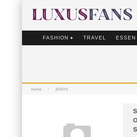
FASHION
TRAVEL
ESSEN
Home
JDS016
S
O
S