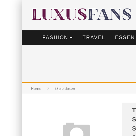
FASHION
TRAVEL
ESSEN
Home
(Spieldosen
T
S
S