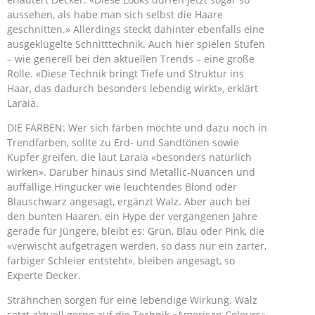
aussehen, als habe man sich selbst die Haare
geschnitten.» Allerdings steckt dahinter ebenfalls eine
ausgeklügelte Schnitttechnik. Auch hier spielen Stufen
– wie generell bei den aktuellen Trends – eine große
Rolle. «Diese Technik bringt Tiefe und Struktur ins
Haar, das dadurch besonders lebendig wirkt», erklärt
Laraia.
DIE FARBEN: Wer sich färben möchte und dazu noch in
Trendfarben, sollte zu Erd- und Sandtönen sowie
Kupfer greifen, die laut Laraia «besonders natürlich
wirken». Darüber hinaus sind Metallic-Nuancen und
auffällige Hingucker wie leuchtendes Blond oder
Blauschwarz angesagt, ergänzt Walz. Aber auch bei
den bunten Haaren, ein Hype der vergangenen Jahre
gerade für Jüngere, bleibt es: Grün, Blau oder Pink, die
«verwischt aufgetragen werden, so dass nur ein zarter,
farbiger Schleier entsteht», bleiben angesagt, so
Experte Decker.
Strähnchen sorgen für eine lebendige Wirkung. Walz
setzt aktuell gerne auf die Technik «American Colours».