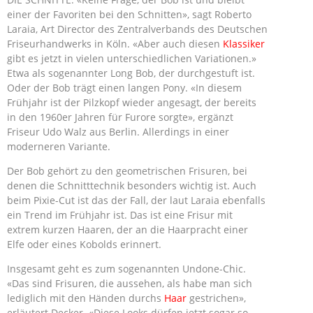
einer der Favoriten bei den Schnitten», sagt Roberto
Laraia, Art Director des Zentralverbands des Deutschen
Friseurhandwerks in Köln. «Aber auch diesen
Klassiker
gibt es jetzt in vielen unterschiedlichen Variationen.»
Etwa als sogenannter Long Bob, der durchgestuft ist.
Oder der Bob trägt einen langen Pony. «In diesem
Frühjahr ist der Pilzkopf wieder angesagt, der bereits
in den 1960er Jahren für Furore sorgte», ergänzt
Friseur Udo Walz aus Berlin. Allerdings in einer
moderneren Variante.
Der Bob gehört zu den geometrischen Frisuren, bei
denen die Schnitttechnik besonders wichtig ist. Auch
beim Pixie-Cut ist das der Fall, der laut Laraia ebenfalls
ein Trend im Frühjahr ist. Das ist eine Frisur mit
extrem kurzen Haaren, der an die Haarpracht einer
Elfe oder eines Kobolds erinnert.
Insgesamt geht es zum sogenannten Undone-Chic.
«Das sind Frisuren, die aussehen, als habe man sich
lediglich mit den Händen durchs
Haar
gestrichen»,
erläutert Decker. «Diese Looks dürfen jetzt sogar so